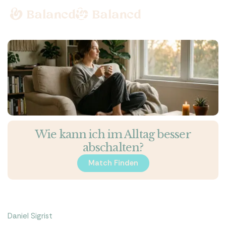
Wie kann ich im Alltag besser
abschalten?
Match Finden
Match Finden
Daniel Sigrist